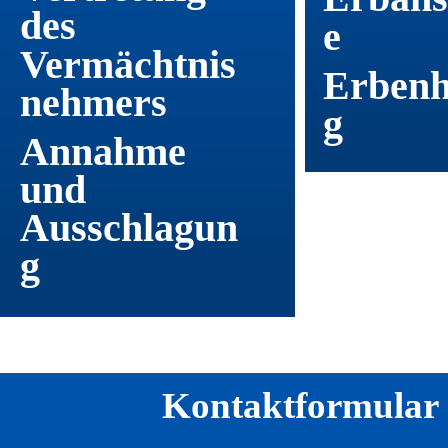
des 
e
Vermächtnis
Erbenh
nehmers
g  
Annahme 
und 
Ausschlagun
g
Kontaktformular