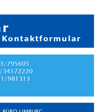
ar
 Kontaktformular
123/795605
1/34172220
431/981313
              