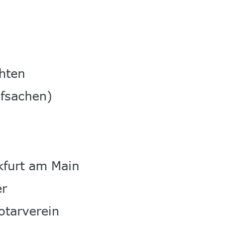
hten 
afsachen)
furt am Main 
r 
tarverein 