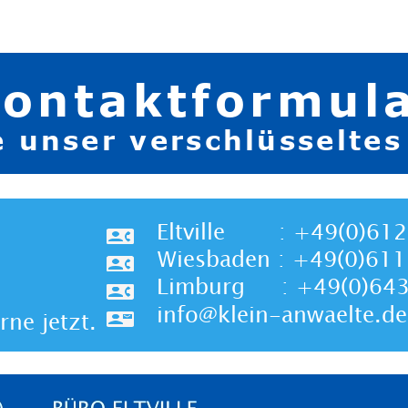
ontaktformul
e unser verschlüsseltes
Eltville  
    : +49(0)6
Wiesbaden : +49(0)61
Limburg     : +49(0)6
info@klein-anwaelte.de    
ne jetzt.